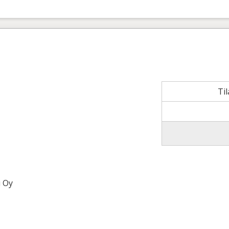
Ti
u Oy