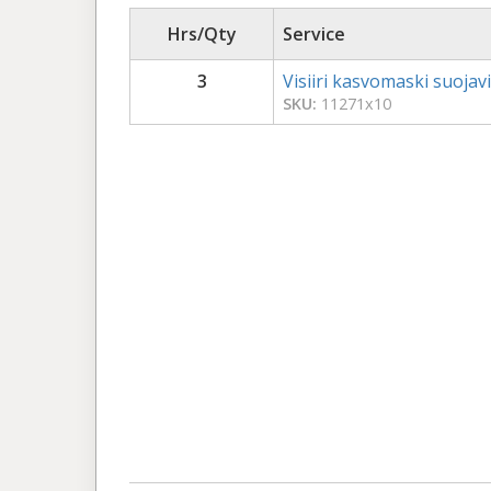
Hrs/Qty
Service
3
Visiiri kasvomaski suojavi
SKU:
11271x10