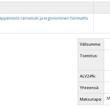
äppäimistö rannetuki ja ergonominen hiirimatto
Välisumma:
Toimitus:
ALV24%:
Yhteensä:
M
Maksutapa: