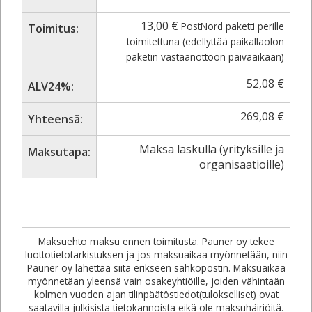
13,00
€
PostNord paketti perille
Toimitus:
toimitettuna (edellyttää paikallaolon
paketin vastaanottoon päiväaikaan)
52,08
€
ALV24%:
269,08
€
Yhteensä:
Maksa laskulla (yrityksille ja
Maksutapa:
organisaatioille)
Maksuehto maksu ennen toimitusta. Pauner oy tekee
luottotietotarkistuksen ja jos maksuaikaa myönnetään, niin
Pauner oy lähettää siitä erikseen sähköpostin. Maksuaikaa
myönnetään yleensä vain osakeyhtiöille, joiden vähintään
kolmen vuoden ajan tilinpäätöstiedot(tulokselliset) ovat
saatavilla julkisista tietokannoista eikä ole maksuhäiriöitä.