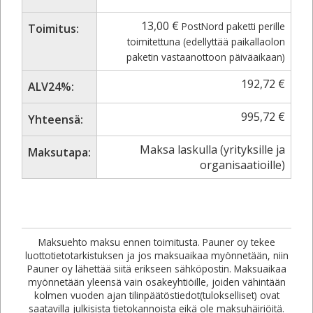
13,00
€
PostNord paketti perille
Toimitus:
toimitettuna (edellyttää paikallaolon
paketin vastaanottoon päiväaikaan)
192,72
€
ALV24%:
995,72
€
Yhteensä:
Maksa laskulla (yrityksille ja
Maksutapa:
organisaatioille)
Maksuehto maksu ennen toimitusta. Pauner oy tekee
luottotietotarkistuksen ja jos maksuaikaa myönnetään, niin
Pauner oy lähettää siitä erikseen sähköpostin. Maksuaikaa
myönnetään yleensä vain osakeyhtiöille, joiden vähintään
kolmen vuoden ajan tilinpäätöstiedot(tulokselliset) ovat
saatavilla julkisista tietokannoista eikä ole maksuhäiriöitä.