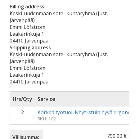
Billing address
Keski-uudenmaan sote- kuntaryhmä (Just,
Järvenpää)
Emmi Löfström
Lääkärinkuja 1
04410 Järvenpää
Shipping address
Keski-uudenmaan sote- kuntaryhmä (Just,
Järvenpää)
Emmi Löfström
Lääkärinkuja 1
04410 Järvenpää
Hrs/Qty
Service
2
Korkea työtuoli lyhyt istuin hyvä ergonomin
SKU:
102
790,00
€
Välisumma: