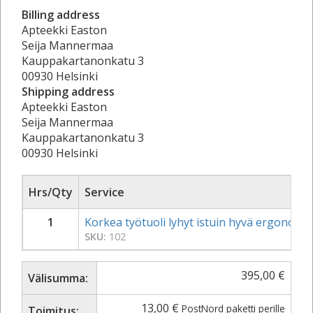
Billing address
Apteekki Easton
Seija Mannermaa
Kauppakartanonkatu 3
00930 Helsinki
Shipping address
Apteekki Easton
Seija Mannermaa
Kauppakartanonkatu 3
00930 Helsinki
Hrs/Qty
Service
1
Korkea työtuoli lyhyt istuin hyvä ergonomin
SKU:
102
395,00
€
Välisumma:
13,00
€
PostNord paketti perille
Toimitus: