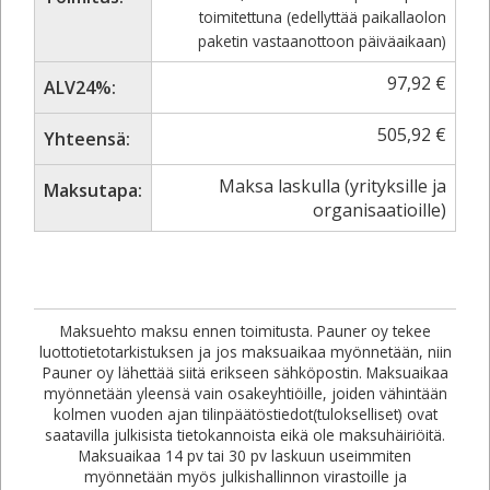
toimitettuna (edellyttää paikallaolon
paketin vastaanottoon päiväaikaan)
97,92
€
ALV24%:
505,92
€
Yhteensä:
Maksa laskulla (yrityksille ja
Maksutapa:
organisaatioille)
Maksuehto maksu ennen toimitusta. Pauner oy tekee
luottotietotarkistuksen ja jos maksuaikaa myönnetään, niin
Pauner oy lähettää siitä erikseen sähköpostin. Maksuaikaa
myönnetään yleensä vain osakeyhtiöille, joiden vähintään
kolmen vuoden ajan tilinpäätöstiedot(tulokselliset) ovat
saatavilla julkisista tietokannoista eikä ole maksuhäiriöitä.
Maksuaikaa 14 pv tai 30 pv laskuun useimmiten
myönnetään myös julkishallinnon virastoille ja