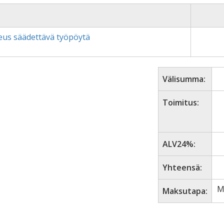
eus säädettävä työpöytä
Välisumma:
Toimitus:
ALV24%:
Yhteensä:
M
Maksutapa: