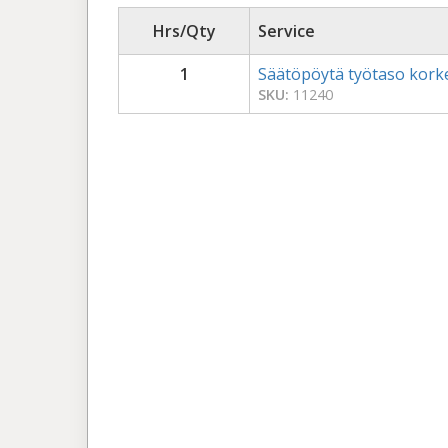
Hrs/Qty
Service
1
Säätöpöytä työtaso kork
SKU:
11240