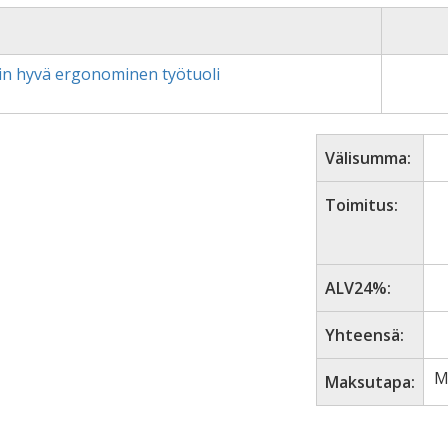
uin hyvä ergonominen työtuoli
Välisumma:
Toimitus:
ALV24%:
Yhteensä:
M
Maksutapa: