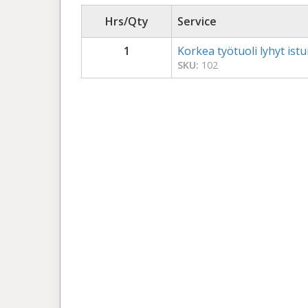
Hrs/Qty
Service
1
Korkea työtuoli lyhyt ist
SKU:
102