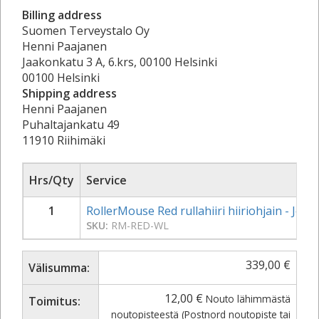
Billing address
Suomen Terveystalo Oy
Henni Paajanen
Jaakonkatu 3 A, 6.krs, 00100 Helsinki
00100 Helsinki
Shipping address
Henni Paajanen
Puhaltajankatu 49
11910 Riihimäki
Hrs/Qty
Service
1
RollerMouse Red rullahiiri hiiriohjain - Joh
SKU:
RM-RED-WL
339,00
€
Välisumma:
12,00
€
Nouto lähimmästä
Toimitus:
noutopisteestä (Postnord noutopiste tai