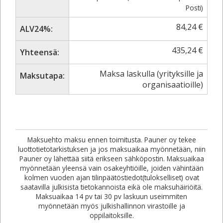
Posti)
84,24
€
ALV24%:
435,24
€
Yhteensä:
Maksa laskulla (yrityksille ja
Maksutapa:
organisaatioille)
Maksuehto maksu ennen toimitusta. Pauner oy tekee
luottotietotarkistuksen ja jos maksuaikaa myönnetään, niin
Pauner oy lähettää siitä erikseen sähköpostin. Maksuaikaa
myönnetään yleensä vain osakeyhtiöille, joiden vähintään
kolmen vuoden ajan tilinpäätöstiedot(tulokselliset) ovat
saatavilla julkisista tietokannoista eikä ole maksuhäiriöitä.
Maksuaikaa 14 pv tai 30 pv laskuun useimmiten
myönnetään myös julkishallinnon virastoille ja
oppilaitoksille.