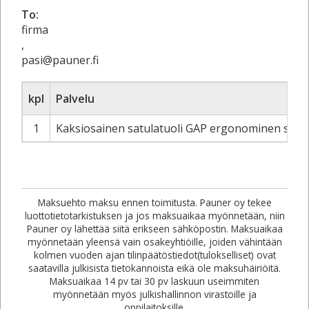
To:
firma
,
pasi@pauner.fi
kpl
Palvelu
1
Kaksiosainen satulatuoli GAP ergonominen satulatu
Maksuehto maksu ennen toimitusta. Pauner oy tekee
luottotietotarkistuksen ja jos maksuaikaa myönnetään, niin
Pauner oy lähettää siitä erikseen sähköpostin. Maksuaikaa
myönnetään yleensä vain osakeyhtiöille, joiden vähintään
kolmen vuoden ajan tilinpäätöstiedot(tulokselliset) ovat
saatavilla julkisista tietokannoista eikä ole maksuhäiriöitä.
Maksuaikaa 14 pv tai 30 pv laskuun useimmiten
myönnetään myös julkishallinnon virastoille ja
oppilaitoksille.