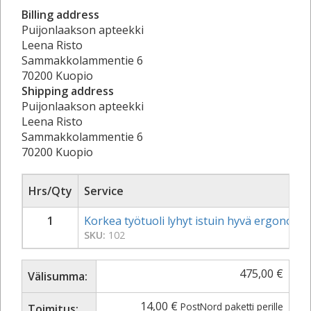
Billing address
Puijonlaakson apteekki
Leena Risto
Sammakkolammentie 6
70200 Kuopio
Shipping address
Puijonlaakson apteekki
Leena Risto
Sammakkolammentie 6
70200 Kuopio
Hrs/Qty
Service
1
Korkea työtuoli lyhyt istuin hyvä ergonomin
SKU:
102
475,00
€
Välisumma:
14,00
€
PostNord paketti perille
Toimitus: