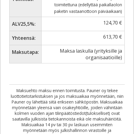
toimitettuna (edellyttää paikallaolon
paketin vastaanottoon päiväaikaan)
124,70
€
ALV25,5%:
613,70
€
Yhteensä:
Maksa laskulla (yrityksille ja
Maksutapa:
organisaatioille)
Maksuehto maksu ennen toimitusta. Pauner oy tekee
luottotietotarkistuksen ja jos maksuaikaa myönnetään, niin
Pauner oy lähettää siitä erikseen sähköpostin. Maksuaikaa
myönnetään yleensä vain osakeyhtiöille, joiden vähintään
kolmen vuoden ajan tilinpäätöstiedot(tulokselliset) ovat
saatavilla julkisista tietokannoista eikä ole maksuhäiriöitä.
Maksuaikaa 14 pv tai 30 pv laskuun useimmiten
myönnetään myös julkishallinnon virastoille ja