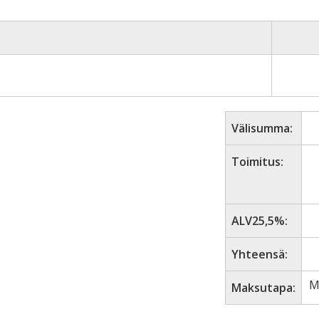
Välisumma:
Toimitus:
ALV25,5%:
Yhteensä:
M
Maksutapa: