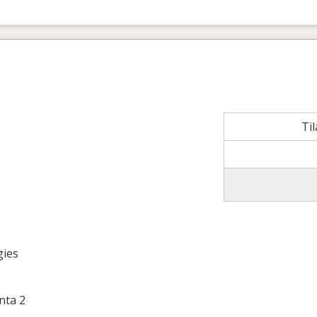
Ti
gies
nta 2