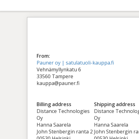
From:
Pauner oy | satulatuoli-kauppa.fi
Vehnämyllynkatu 6
33560 Tampere
kauppa@pauner.fi
Billing address
Shipping address
Distance Technologies
Distance Technolo
Oy
Oy
Hanna Saarela
Hanna Saarela
John Stenbergin ranta 2
John Stenbergin ra
00530 Helsinki
00530 Helsinki