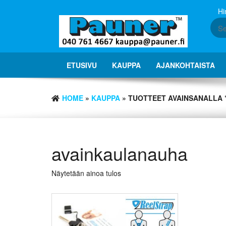
Skip
Hi
to
the
content
ETUSIVU
KAUPPA
AJANKOHTAISTA
HOME
»
KAUPPA
» TUOTTEET AVAINSANALLA
avainkaulanauha
Näytetään ainoa tulos