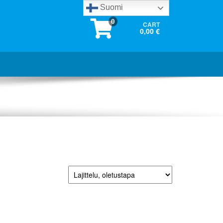
Suomi
0
CART
0,00 €