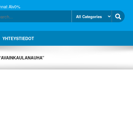
nnat Alv0%
YHTEYSTIEDOT
 “AVAINKAULANAUHA”