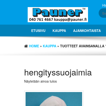
Skip
Hi
to
the
content
ETUSIVU
KAUPPA
AJANKOHTAISTA
HOME
»
KAUPPA
» TUOTTEET AVAINSANALLA 
hengityssuojaimia
Näytetään ainoa tulos