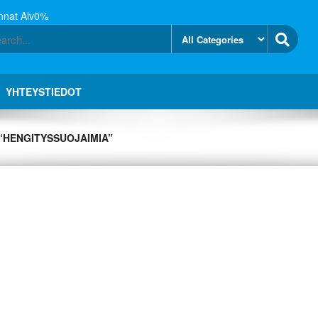
nnat Alv0%
YHTEYSTIEDOT
“HENGITYSSUOJAIMIA”