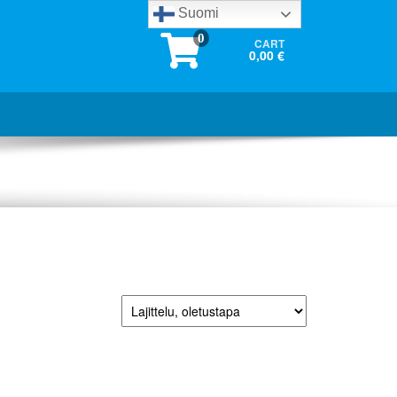
Suomi
0
CART
0,00 €