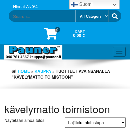
Skip
Suomi
Hinnat Alv0%
to
the
content
0
CART
0,00 €
Toggl
navig
HOME
»
KAUPPA
» TUOTTEET AVAINSANALLA
“KÄVELYMATTO TOIMISTOON”
kävelymatto toimistoon
Näytetään ainoa tulos