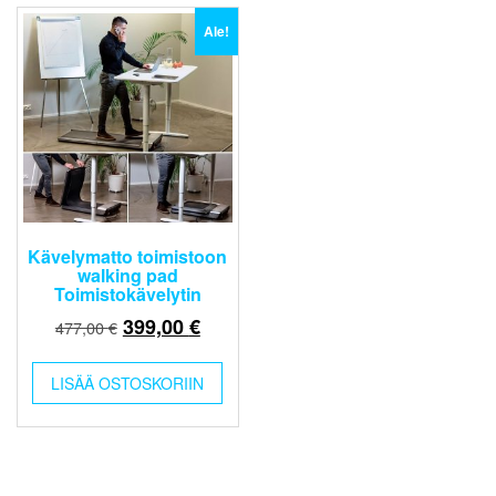
Ale!
Kävelymatto toimistoon
walking pad
Toimistokävelytin
Alkuperäinen
Nykyinen
399,00
€
477,00
€
hinta
hinta
oli:
on:
LISÄÄ OSTOSKORIIN
477,00 €.
399,00 €.