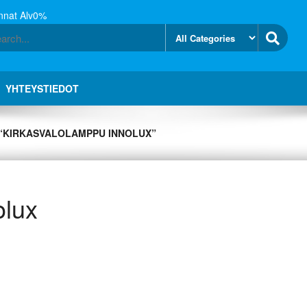
nnat Alv0%
YHTEYSTIEDOT
 “KIRKASVALOLAMPPU INNOLUX”
olux