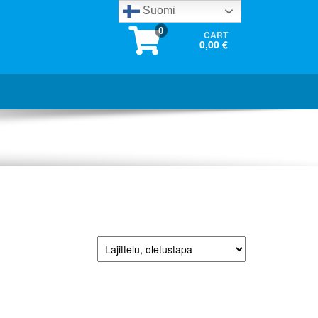
Suomi
0
CART
0,00 €