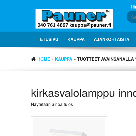
Skip
Hi
to
the
content
ETUSIVU
KAUPPA
AJANKOHTAISTA
HOME
»
KAUPPA
» TUOTTEET AVAINSANALLA
kirkasvalolamppu inn
Näytetään ainoa tulos