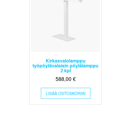
Kirkasvalolamppu
työpöytävalaisin pöytälamppu
2 kpl
588,00
€
LISÄÄ OSTOSKORIIN