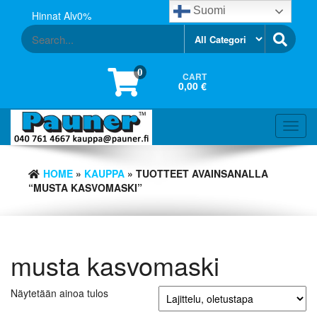
Skip
Suomi
Hinnat Alv0%
to
the
content
0
CART
0,00 €
Toggl
navig
HOME
»
KAUPPA
» TUOTTEET AVAINSANALLA
“MUSTA KASVOMASKI”
musta kasvomaski
Näytetään ainoa tulos