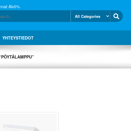
nnat Alv0%
YHTEYSTIEDOT
 “PÖYTÄLAMPPU”