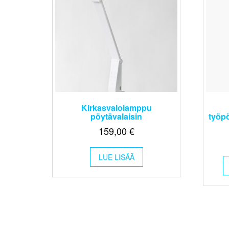
Kirkasvalolamppu
pöytävalaisin
työp
159,00
€
LUE LISÄÄ