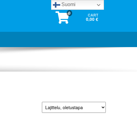
Suomi
0
CART
0,00 €