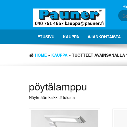
Skip
Hi
to
the
content
ETUSIVU
KAUPPA
AJANKOHTAISTA
HOME
»
KAUPPA
» TUOTTEET AVAINSANALLA
pöytälamppu
Näytetään kaikki 2 tulosta