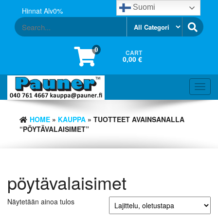
Skip
Suomi
Hinnat Alv0%
to
the
content
0
CART
0,00 €
Toggl
navig
HOME
»
KAUPPA
» TUOTTEET AVAINSANALLA
“PÖYTÄVALAISIMET”
pöytävalaisimet
Näytetään ainoa tulos