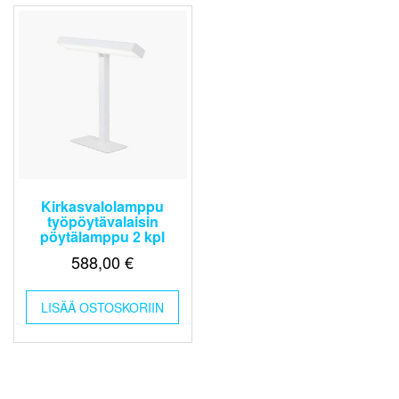
Kirkasvalolamppu
työpöytävalaisin
pöytälamppu 2 kpl
588,00
€
LISÄÄ OSTOSKORIIN