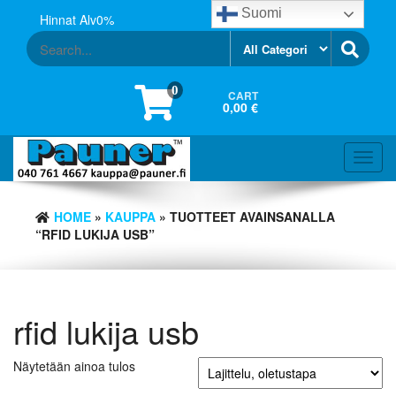
Skip
Suomi
Hinnat Alv0%
to
the
content
0
CART
0,00 €
Toggl
navig
HOME
»
KAUPPA
» TUOTTEET AVAINSANALLA
“RFID LUKIJA USB”
rfid lukija usb
Näytetään ainoa tulos