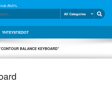
nnat Alv0%
YHTEYSTIEDOT
 “CONTOUR BALANCE KEYBOARD”
oard