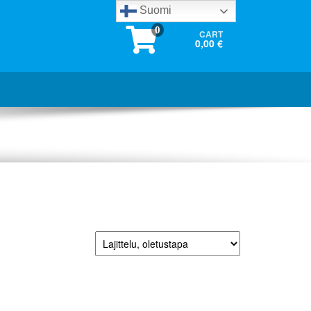
Suomi
0
CART
0,00 €