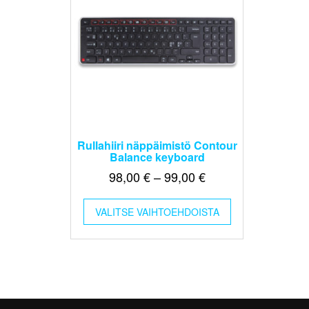
Rullahiiri näppäimistö Contour
Balance keyboard
Hintaluokka:
98,00
€
–
99,00
€
98,00 €
Tällä
-
VALITSE VAIHTOEHDOISTA
tuotteella
99,00 €
on
useampi
muunnelma.
Voit
tehdä
valinnat
tuotteen