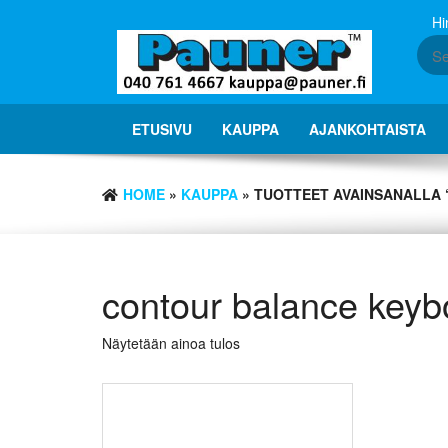
Skip
Hi
to
the
content
ETUSIVU
KAUPPA
AJANKOHTAISTA
HOME
»
KAUPPA
» TUOTTEET AVAINSANALLA
contour balance keyb
Näytetään ainoa tulos