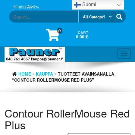
Skip
Suomi
Hinnat Alv0%
to
the
content
0
CART
0,00 €
Toggl
navig
HOME
»
KAUPPA
» TUOTTEET AVAINSANALLA
“CONTOUR ROLLERMOUSE RED PLUS”
Contour RollerMouse Red
Plus