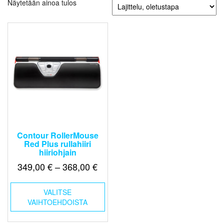
Näytetään ainoa tulos
Contour RollerMouse
Red Plus rullahiiri
hiiriohjain
Hintaluokka:
349,00
€
–
368,00
€
349,00 €
Tällä
-
VALITSE
tuotteella
VAIHTOEHDOISTA
368,00 €
on
useampi
muunnelma.