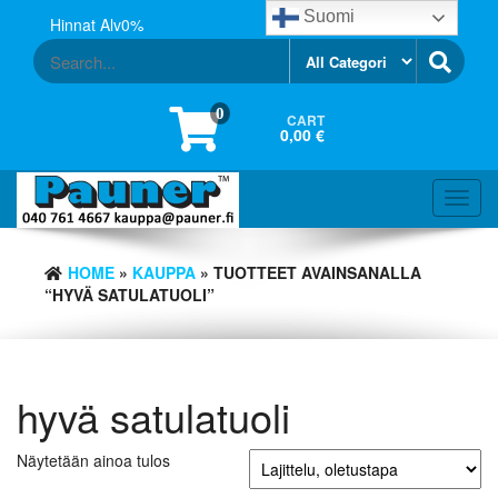
Skip
Suomi
Hinnat Alv0%
to
the
content
0
CART
0,00 €
Toggl
navig
HOME
»
KAUPPA
» TUOTTEET AVAINSANALLA
“HYVÄ SATULATUOLI”
hyvä satulatuoli
Näytetään ainoa tulos