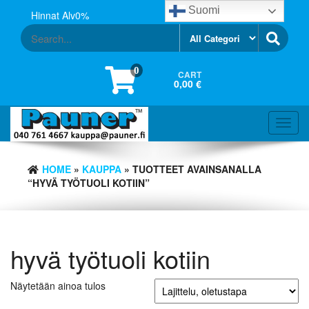
Skip
Suomi
Hinnat Alv0%
to
the
content
0
CART
0,00 €
Toggl
navig
HOME
»
KAUPPA
» TUOTTEET AVAINSANALLA
“HYVÄ TYÖTUOLI KOTIIN”
hyvä työtuoli kotiin
Näytetään ainoa tulos