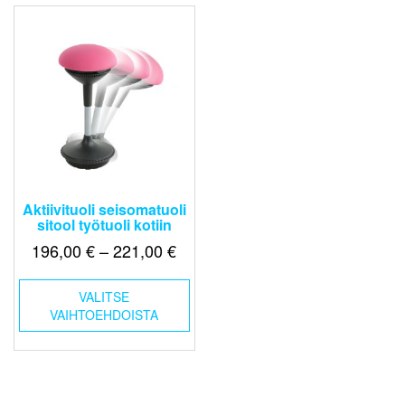
Aktiivituoli seisomatuoli
sitool työtuoli kotiin
Hintaluokka:
196,00
€
–
221,00
€
196,00 €
Tällä
-
VALITSE
tuotteella
VAIHTOEHDOISTA
221,00 €
on
useampi
muunnelma.
Voit
tehdä
valinnat