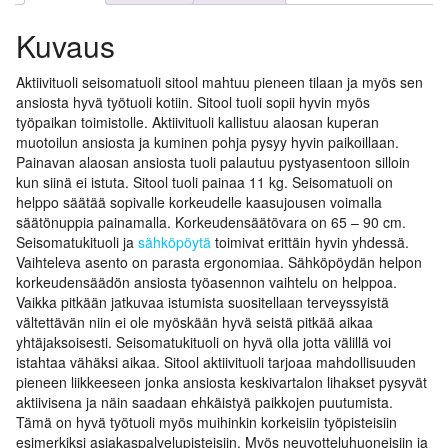
Kuvaus
Aktiivituoli seisomatuoli sitool mahtuu pieneen tilaan ja myös sen
ansiosta hyvä työtuoli kotiin. Sitool tuoli sopii hyvin myös
työpaikan toimistolle. Aktiivituoli kallistuu alaosan kuperan
muotoilun ansiosta ja kuminen pohja pysyy hyvin paikoillaan.
Painavan alaosan ansiosta tuoli palautuu pystyasentoon silloin
kun siinä ei istuta. Sitool tuoli painaa 11 kg. Seisomatuoli on
helppo säätää sopivalle korkeudelle kaasujousen voimalla
säätönuppia painamalla. Korkeudensäätövara on 65 – 90 cm.
Seisomatukituoli ja
sähköpöytä
toimivat erittäin hyvin yhdessä.
Vaihteleva asento on parasta ergonomiaa. Sähköpöydän helpon
korkeudensäädön ansiosta työasennon vaihtelu on helppoa.
Vaikka pitkään jatkuvaa istumista suositellaan terveyssyistä
vältettävän niin ei ole myöskään hyvä seistä pitkää aikaa
yhtäjaksoisesti. Seisomatukituoli on hyvä olla jotta välillä voi
istahtaa vähäksi aikaa. Sitool aktiivituoli tarjoaa mahdollisuuden
pieneen liikkeeseen jonka ansiosta keskivartalon lihakset pysyvät
aktiivisena ja näin saadaan ehkäistyä paikkojen puutumista.
Tämä on hyvä työtuoli myös muihinkin korkeisiin työpisteisiin
esimerkiksi asiakaspalvelupisteisiin. Myös neuvotteluhuoneisiin ja