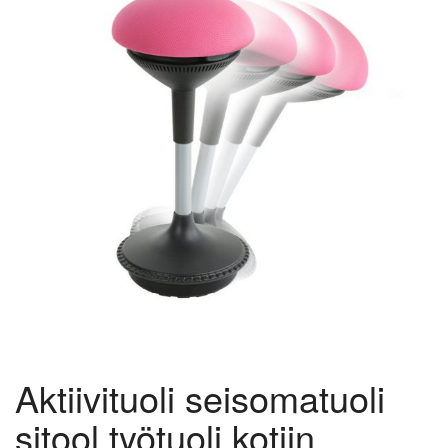
Aktiivituoli seisomatuoli
sitool työtuoli kotiin