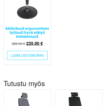
Aktiivituoli ergonominen
työtuoli hyvä etätyö
toimistotuoli
Alkuperäinen
Nykyinen
235,00
€
285,00
€
hinta
hinta
oli:
on:
LISÄÄ OSTOSKORIIN
285,00 €.
235,00 €.
Tutustu myös