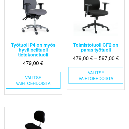
Työtuoli P4 on myös
Toimistotuoli CF2 on
hyvä pelituoli
paras työtuoli
tietokonetuoli
Hint
479,00
€
–
597,00
€
479,00
€
479,
Täl
-
Tällä
VALITSE
tuo
VALITSE
tuotteella
VAIHTOEHDOISTA
597,
on
VAIHTOEHDOISTA
on
us
useampi
mu
muunnelma.
Voi
Voit
teh
tehdä
val
valinnat
tuo
tuotteen
sivu
sivulla.