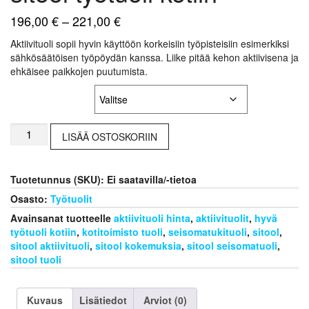
Hintaluokka:
196,00
€
–
221,00
€
196,00 €
Aktiivituoli sopii hyvin käyttöön korkeisiin työpisteisiin esimerkiksi
-
sähkösäätöisen työpöydän kanssa. Liike pitää kehon aktiivisena ja
221,00 €
ehkäisee paikkojen puutumista.
Verhoilun väri
Aktiivituoli
LISÄÄ OSTOSKORIIN
seisomatuoli
sitool
työtuoli
Tuotetunnus (SKU):
Ei saatavilla/-tietoa
kotiin
määrä
Osasto:
Työtuolit
Avainsanat tuotteelle
aktiivituoli hinta
,
aktiivituolit
,
hyvä
työtuoli kotiin
,
kotitoimisto tuoli
,
seisomatukituoli
,
sitool
,
sitool aktiivituoli
,
sitool kokemuksia
,
sitool seisomatuoli
,
sitool tuoli
Kuvaus
Lisätiedot
Arviot (0)