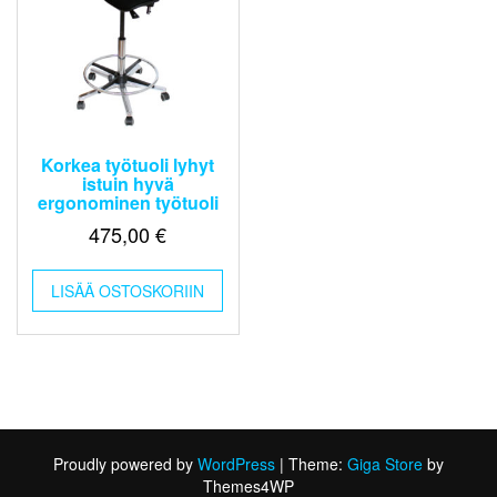
Korkea työtuoli lyhyt
istuin hyvä
ergonominen työtuoli
475,00
€
LISÄÄ OSTOSKORIIN
Proudly powered by
WordPress
|
Theme:
Giga Store
by
Themes4WP