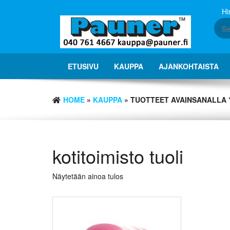
Skip
Hi
to
the
content
ETUSIVU
KAUPPA
AJANKOHTAISTA
HOME
»
KAUPPA
» TUOTTEET AVAINSANALLA 
kotitoimisto tuoli
Näytetään ainoa tulos