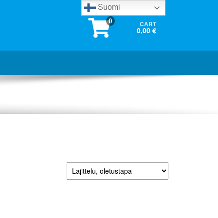
Suomi
0
CART
0,00 €