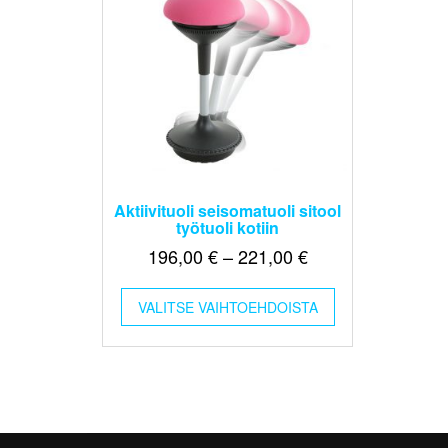
Aktiivituoli seisomatuoli sitool
työtuoli kotiin
Hintaluokka:
196,00
€
–
221,00
€
196,00 €
Tällä
-
VALITSE VAIHTOEHDOISTA
tuotteella
221,00 €
on
useampi
muunnelma.
Voit
tehdä
valinnat
tuotteen