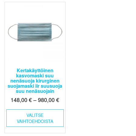
Kertakäyttöinen
kasvomaski suu
nenäsuoja kirurginen
suojamaski iir suusuoja
suu nenäsuojain
Hintaluokka:
148,00
€
–
980,00
€
148,00 €
Tällä
-
VALITSE
tuotteella
VAIHTOEHDOISTA
980,00 €
on
useampi
muunnelma.