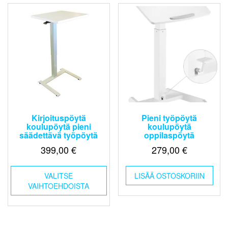
Kirjoituspöytä
Pieni työpöytä
koulupöytä pieni
koulupöytä
säädettävä työpöytä
oppilaspöytä
399,00
€
279,00
€
Tällä
VALITSE
tuotteella
LISÄÄ OSTOSKORIIN
VAIHTOEHDOISTA
on
useampi
muunnelma.
Voit
tehdä