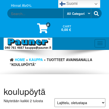
Skip
Suomi
Hinnat Alv0%
to
the
content
0
CART
0,00 €
Toggl
navig
HOME
»
KAUPPA
» TUOTTEET AVAINSANALLA
“KOULUPÖYTÄ”
koulupöytä
Näytetään kaikki 2 tulosta