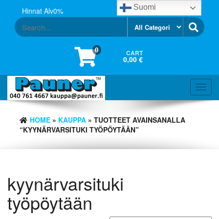
Skip
Suomi
Hinnat Alv0%
to
the
content
0
CART
0,00 €
Toggl
navig
HOME
»
KAUPPA
» TUOTTEET AVAINSANALLA
“KYYNÄRVARSITUKI TYÖPÖYTÄÄN”
kyynärvarsituki
työpöytään