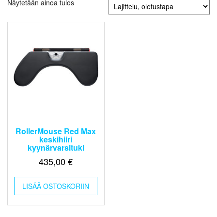
Näytetään ainoa tulos
RollerMouse Red Max
keskihiiri
kyynärvarsituki
435,00
€
LISÄÄ OSTOSKORIIN