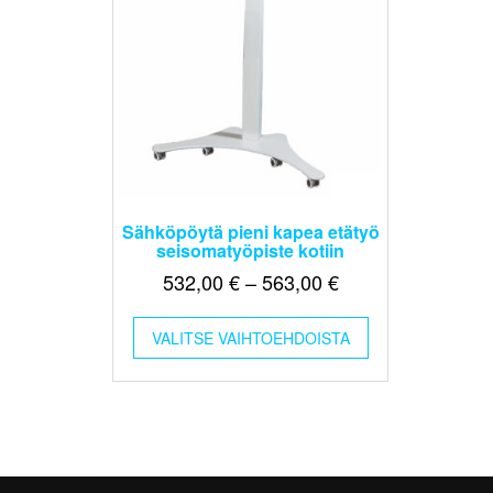
Sähköpöytä pieni kapea etätyö
seisomatyöpiste kotiin
Hintaluokka:
532,00
€
–
563,00
€
532,00 €
Tällä
-
VALITSE VAIHTOEHDOISTA
tuotteella
563,00 €
on
useampi
muunnelma.
Voit
tehdä
valinnat
tuotteen