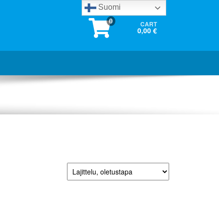
Suomi
0
CART
0,00 €