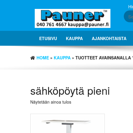
Skip
Hi
to
the
content
ETUSIVU
KAUPPA
AJANKOHTAISTA
HOME
»
KAUPPA
» TUOTTEET AVAINSANALLA 
sähköpöytä pieni
Näytetään ainoa tulos