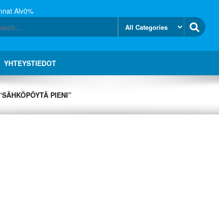
nnat Alv0%
YHTEYSTIEDOT
“SÄHKÖPÖYTÄ PIENI”