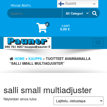
Skip
Suomi
Hinnat Alv0%
to
the
content
0
CART
0,00 €
Toggl
navig
HOME
»
KAUPPA
» TUOTTEET AVAINSANALLA
“SALLI SMALL MULTIADJUSTER”
salli small multiadjuster
Näytetään ainoa tulos