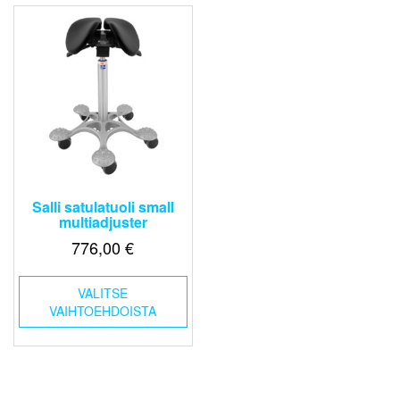
Salli satulatuoli small
multiadjuster
776,00
€
Tällä
VALITSE
tuotteella
VAIHTOEHDOISTA
on
useampi
muunnelma.
Voit
tehdä
valinnat