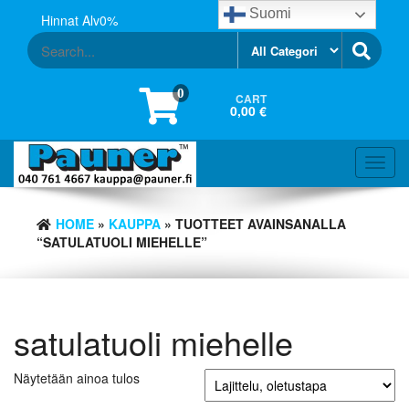
Skip
Suomi
Hinnat Alv0%
to
the
content
0
CART
0,00 €
Toggl
navig
HOME
»
KAUPPA
» TUOTTEET AVAINSANALLA
“SATULATUOLI MIEHELLE”
satulatuoli miehelle
Näytetään ainoa tulos