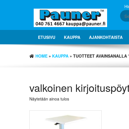
Skip
Hi
to
the
content
ETUSIVU
KAUPPA
AJANKOHTAISTA
HOME
»
KAUPPA
» TUOTTEET AVAINSANALLA 
valkoinen kirjoituspöy
Näytetään ainoa tulos