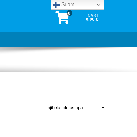
Suomi
0
CART
0,00 €