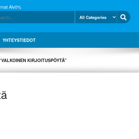
nnat Alv0%
YHTEYSTIEDOT
“VALKOINEN KIRJOITUSPÖYTÄ”
tä