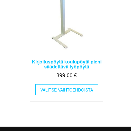
Kirjoituspöytä koulupöytä pieni
säädettävä työpöytä
399,00
€
Tällä
VALITSE VAIHTOEHDOISTA
tuotteella
on
useampi
muunnelma.
Voit
tehdä
valinnat
tuotteen