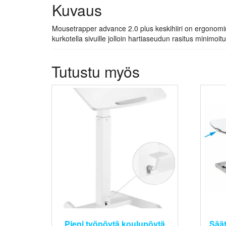
Kuvaus
Mousetrapper advance 2.0 plus keskihiiri on ergonominen 
kurkotella sivuille jolloin hartiaseudun rasitus minimoitu
Tutustu myös
Pieni työpöytä koulupöytä
Sää