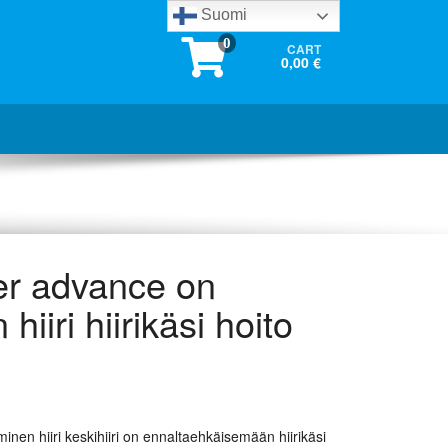
Suomi
0
CART
0,00 €
r advance on
iiri hiirikäsi hoito
en hiiri keskihiiri on ennaltaehkäisemään hiirikäsi