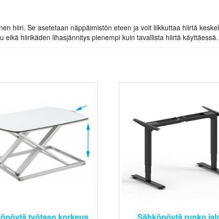
hiiri. Se asetetaan näppäimistön eteen ja voit liikkuttaa hiirtä keskellä
u eikä hiirikäden lihasjännitys pienempi kuin tavallista hiirtä käyttäessä.
töpöytä työtaso korkeus
Sähköpöytä runko jal