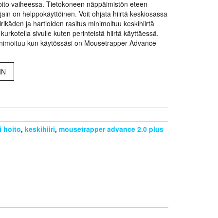
 hoito vaiheessa. Tietokoneen näppäimistön eteen
ain on helppokäyttöinen. Voit ohjata hiirtä keskiosassa
irikäden ja hartioiden rasitus minimoituu keskihiirtä
 kurkotella sivulle kuten perinteistä hiirtä käyttäessä.
minimoituu kun käytössäsi on Mousetrapper Advance
IN
i hoito
,
keskihiiri
,
mousetrapper advance 2.0 plus