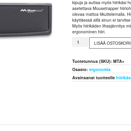
kipuja ja auttaa myös hiirikäsi
asetettava Mousetrapper hiiriohj
olevaa mattoa liikuttelemalla. Hi
käyttäessä sillä sinun ei tarvitse
Myös hiirikäden lihasjännitys 
ergonominen hiiri.
Mousetrapper
LISÄÄ OSTOSKORI
advance
on
ergonominen
Tuotetunnus (SKU):
MTA+
hiiri
hiirikäsi
Osasto:
ergonomia
hoito
Avainsanat tuotteelle
hiirikäs
apu
määrä