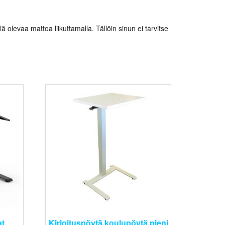
 olevaa mattoa liikuttamalla. Tällöin sinun ei tarvitse
at
Kirjoituspöytä koulupöytä pieni