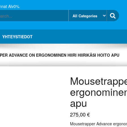
nnat Alv0%
YHTEYSTIEDOT
ER ADVANCE ON ERGONOMINEN HIIRI HIIRIKÄSI HOITO APU
Mousetrappe
ergonominen h
apu
275,00
€
Mousetrapper Advance ergonomin