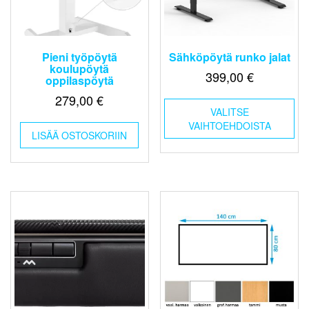
Pieni työpöytä
Sähköpöytä runko jalat
koulupöytä
399,00
€
oppilaspöytä
279,00
€
Täl
VALITSE
tuo
VAIHTOEHDOISTA
on
LISÄÄ OSTOSKORIIN
us
mu
Voi
teh
val
tuo
sivu