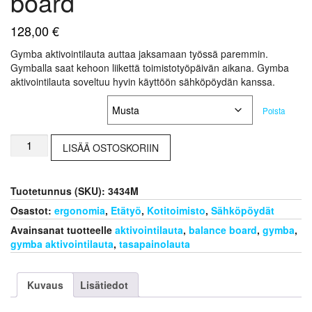
board
128,00
€
Gymba aktivointilauta auttaa jaksamaan työssä paremmin.
Gymballa saat kehoon liikettä toimistotyöpäivän aikana. Gymba
aktivointilauta soveltuu hyvin käyttöön sähköpöydän kanssa.
Väriavaihtoehdot
Poista
Gymba
LISÄÄ OSTOSKORIIN
aktivointilauta
tasapainolauta
balance
Tuotetunnus (SKU):
3434M
board
määrä
Osastot:
ergonomia
,
Etätyö
,
Kotitoimisto
,
Sähköpöydät
Avainsanat tuotteelle
aktivointilauta
,
balance board
,
gymba
,
gymba aktivointilauta
,
tasapainolauta
Kuvaus
Lisätiedot