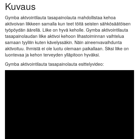
Kuvaus
Gymba aktvointilauta tasapainolauta mahdollistaa kehoa
aktivoivan liikkeen samalla kun teet töitä seisten sähkösäätöisen
työpöydän äärellä. Liike on hyvä keholle. Gymba aktivointilauta
tasapainolaudan liike aktivoi kehoon lihastoiminnan vaihtelua
samaan tyyliiin kuten kävelyssäkin. Näin aineenvavaihdunta
aktivoituu. Ihmistä ei ole luotu olemaan paikallaan. Siksi liike on
luontevaa ja kehon terveyden ylläpitoon hyväksi.
Gymba aktivointilauta tasapainolauta esittelyvideo: