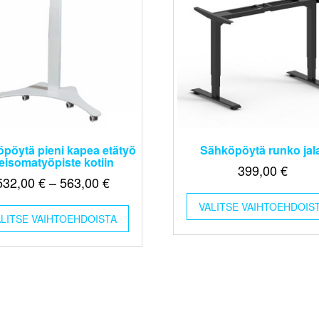
pöytä pieni kapea etätyö
Sähköpöytä runko jal
eisomatyöpiste kotiin
399,00
€
Hintaluokka:
532,00
€
–
563,00
€
532,00 €
Tällä
VALITSE VAIHTOEHDOIS
-
ALITSE VAIHTOEHDOISTA
tuotteella
563,00 €
on
useampi
muunnelma.
Voit
tehdä
valinnat
tuotteen