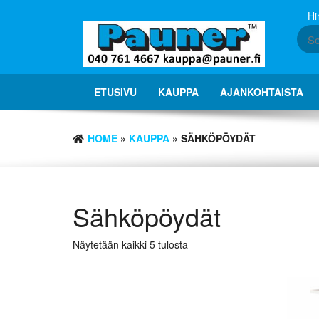
Skip
Hi
to
the
content
ETUSIVU
KAUPPA
AJANKOHTAISTA
HOME
»
KAUPPA
» SÄHKÖPÖYDÄT
Sähköpöydät
Näytetään kaikki 5 tulosta