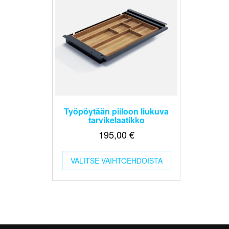
sivulla.
Työpöytään piiloon liukuva
tarvikelaatikko
195,00
€
Tällä
VALITSE VAIHTOEHDOISTA
tuotteella
on
useampi
muunnelma.
Voit
tehdä
valinnat