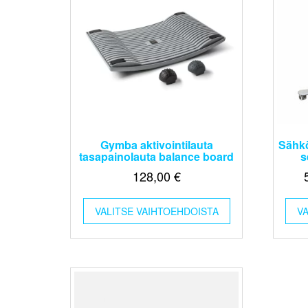
Gymba aktivointilauta
Sähkö
tasapainolauta balance board
s
128,00
€
Tällä
VALITSE VAIHTOEHDOISTA
tuotteella
V
on
useampi
muunnelma.
Voit
tehdä
valinnat
tuotteen