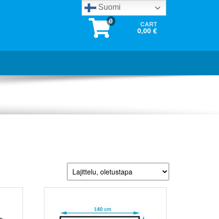
Suomi
0
CART
0,00 €