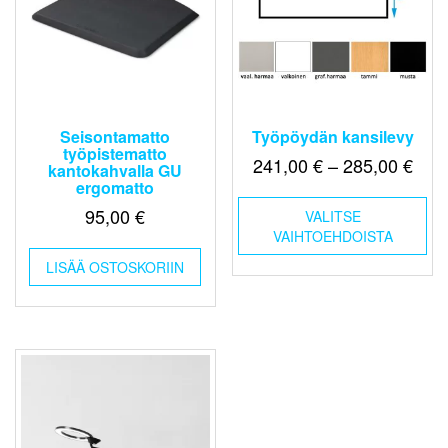
Seisontamatto
Työpöydän kansilevy
työpistematto
Hint
241,00
€
–
285,00
€
kantokahvalla GU
ergomatto
241,
Täl
-
95,00
€
VALITSE
tuo
VAIHTOEHDOISTA
285,
on
us
LISÄÄ OSTOSKORIIN
mu
Voi
teh
val
tuo
sivu