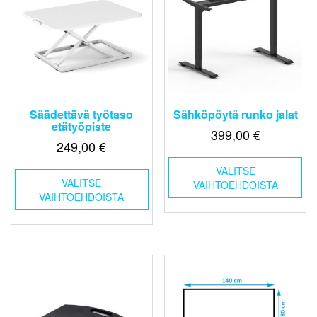
Säädettävä työtaso
Sähköpöytä runko jalat
etätyöpiste
399,00
€
249,00
€
Täl
Tällä
VALITSE
tuo
VALITSE
tuotteella
VAIHTOEHDOISTA
on
VAIHTOEHDOISTA
on
us
useampi
mu
muunnelma.
Voi
Voit
teh
tehdä
val
valinnat
tuo
tuotteen
sivu
sivulla.