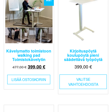
Ale!
tuotteen
tuo
sivulla.
sivu
Kävelymatto toimistoon
Kirjoituspöytä
walking pad
koulupöytä pieni
Toimistokävelytin
säädettävä työpöytä
Alkuperäinen
Nykyinen
399,00
€
399,00
€
477,00
€
hinta
hinta
Täl
oli:
on:
VALITSE
tuo
LISÄÄ OSTOSKORIIN
477,00 €.
399,00 €.
VAIHTOEHDOISTA
on
us
mu
Voi
teh
val