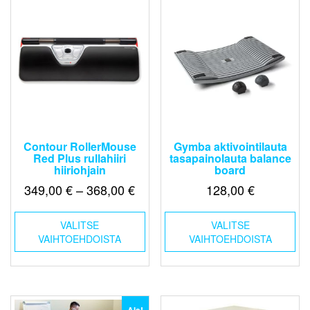
Contour RollerMouse
Gymba aktivointilauta
Red Plus rullahiiri
tasapainolauta balance
hiiriohjain
board
Hintaluokka:
349,00
€
–
368,00
€
128,00
€
349,00 €
Tällä
Täl
-
VALITSE
tuotteella
VALITSE
tuo
VAIHTOEHDOISTA
368,00 €
on
VAIHTOEHDOISTA
on
useampi
us
muunnelma.
mu
Voit
Voi
tehdä
teh
valinnat
val