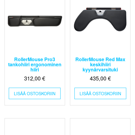
tuo
sivu
RollerMouse Pro3
RollerMouse Red Max
tankohiiri ergonominen
keskihiiri
hiiri
kyynärvarsituki
312,00
€
435,00
€
LISÄÄ OSTOSKORIIN
LISÄÄ OSTOSKORIIN