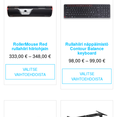
RollerMouse Red
Rullahiiri näppäimistö
rullahiiri hiiriohjain
Contour Balance
keyboard
Hintaluokka:
333,00
€
–
348,00
€
Hinta
98,00
€
–
99,00
€
333,00 €
Tällä
98,00
-
Täl
VALITSE
tuotteella
-
VALITSE
tuo
VAIHTOEHDOISTA
348,00 €
on
VAIHTOEHDOISTA
99,00
on
useampi
us
muunnelma.
mu
Voit
Voi
tehdä
teh
valinnat
val
tuotteen
tuo
sivulla.
sivu