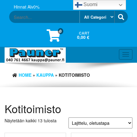
Skip
Suomi
Hinnat Alv0%
to
the
content
0
CART
0,00 €
Toggl
navig
HOME
»
KAUPPA
» KOTITOIMISTO
Kotitoimisto
Näytetään kaikki 13 tulosta