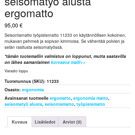
seisomatyö alusta
ergomatto
95,00
€
Seisontamatto työpistematto 11233 on käytännöllisen kokoinen,
mukavan pehmeä ja sopivan kimmoisa. Se vähentää polvien ja
selän rasitusta seisomatyössä.
*tämän tuotemallin valmistus on loppunut, mutta saatavilla
on lähes samanlainen
korvaava malli>>
Varasto loppu
Tuotetunnus (SKU):
11233
Osasto:
ergonomia
Avainsanat tuotteelle
ergomatto
,
ergonomia matto
,
seisomatyö alusta
,
seisontamatto
,
työpistematto
Kuvaus
Lisätiedot
Arviot (0)