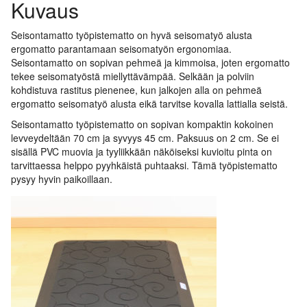
Kuvaus
Seisontamatto työpistematto on hyvä seisomatyö alusta
ergomatto parantamaan seisomatyön ergonomiaa.
Seisontamatto on sopivan pehmeä ja kimmoisa, joten ergomatto
tekee seisomatyöstä miellyttävämpää. Selkään ja polviin
kohdistuva rastitus pienenee, kun jalkojen alla on pehmeä
ergomatto seisomatyö alusta eikä tarvitse kovalla lattialla seistä.
Seisontamatto työpistematto on sopivan kompaktin kokoinen
levveydeltään 70 cm ja syvyys 45 cm. Paksuus on 2 cm. Se ei
sisällä PVC muovia ja tyyliikkään näköiseksi kuvioitu pinta on
tarvittaessa helppo pyyhkäistä puhtaaksi. Tämä työpistematto
pysyy hyvin paikoillaan.