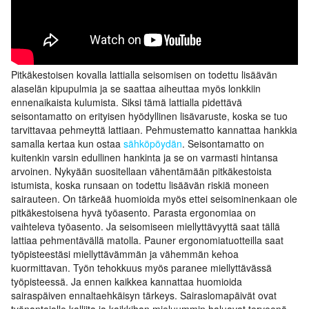
Pitkäkestoisen kovalla lattialla seisomisen on todettu lisäävän
alaselän kipupulmia ja se saattaa aiheuttaa myös lonkkiin
ennenaikaista kulumista. Siksi tämä lattialla pidettävä
seisontamatto on erityisen hyödyllinen lisävaruste, koska se tuo
tarvittavaa pehmeyttä lattiaan. Pehmustematto kannattaa hankkia
samalla kertaa kun ostaa
sähköpöydän
. Seisontamatto on
kuitenkin varsin edullinen hankinta ja se on varmasti hintansa
arvoinen. Nykyään suositellaan vähentämään pitkäkestoista
istumista, koska runsaan on todettu lisäävän riskiä moneen
sairauteen. On tärkeää huomioida myös ettei seisominenkaan ole
pitkäkestoisena hyvä työasento. Parasta ergonomiaa on
vaihteleva työasento. Ja seisomiseen miellyttävyyttä saat tällä
lattiaa pehmentävällä matolla. Pauner ergonomiatuotteilla saat
työpisteestäsi miellyttävämmän ja vähemmän kehoa
kuormittavan. Työn tehokkuus myös paranee miellyttävässä
työpisteessä. Ja ennen kaikkea kannattaa huomioida
sairaspäiven ennaltaehkäisyn tärkeys. Sairaslomapäivät ovat
työnantajalle kalliita ja kaikkihan mieluummin haluavat terveenä