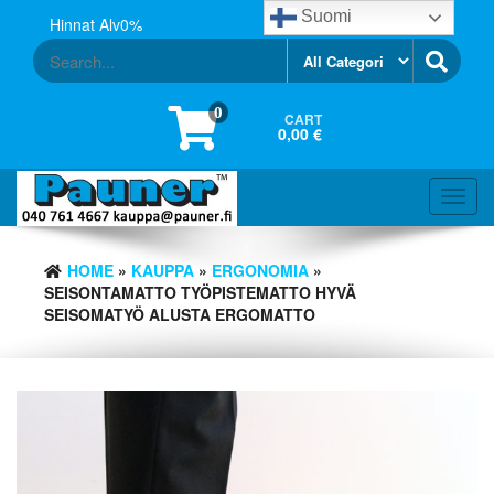
Skip
Suomi
Hinnat Alv0%
to
the
content
0
CART
0,00 €
Toggl
navig
HOME
»
KAUPPA
»
ERGONOMIA
»
SEISONTAMATTO TYÖPISTEMATTO HYVÄ
SEISOMATYÖ ALUSTA ERGOMATTO