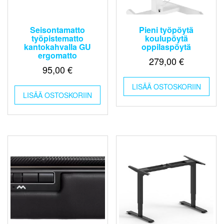
Seisontamatto
Pieni työpöytä
työpistematto
koulupöytä
kantokahvalla GU
oppilaspöytä
ergomatto
279,00
€
95,00
€
LISÄÄ OSTOSKORIIN
LISÄÄ OSTOSKORIIN