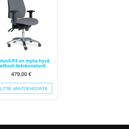
ötuoli P4 on myös hyvä
elituoli tietokonetuoli
479,00
€
Tällä
ALITSE VAIHTOEHDOISTA
tuotteella
on
useampi
muunnelma.
Voit
tehdä
valinnat
tuotteen