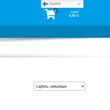
Suomi
0
CART
0,00 €