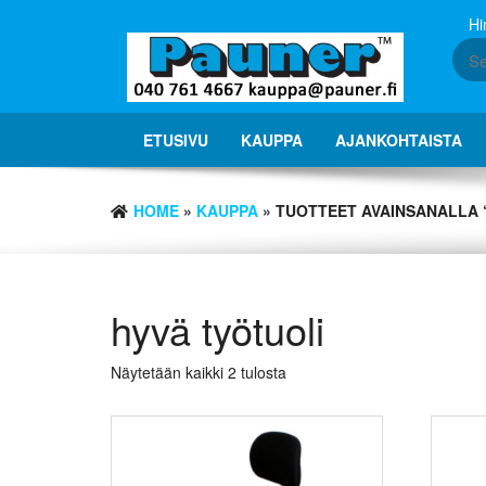
Skip
Hi
to
the
content
ETUSIVU
KAUPPA
AJANKOHTAISTA
HOME
»
KAUPPA
» TUOTTEET AVAINSANALLA 
hyvä työtuoli
Näytetään kaikki 2 tulosta