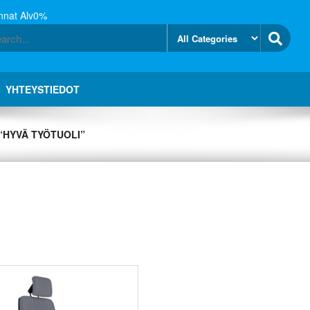
nnat Alv0%
YHTEYSTIEDOT
“HYVÄ TYÖTUOLI”