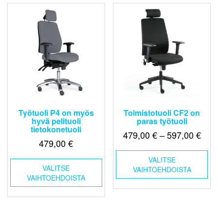
Työtuoli P4 on myös
Toimistotuoli CF2 on
hyvä pelituoli
paras työtuoli
tietokonetuoli
Hint
479,00
€
–
597,00
€
479,00
€
479,
Täl
-
Tällä
VALITSE
tuo
VALITSE
tuotteella
VAIHTOEHDOISTA
597,
on
VAIHTOEHDOISTA
on
us
useampi
mu
muunnelma.
Voi
Voit
teh
tehdä
val