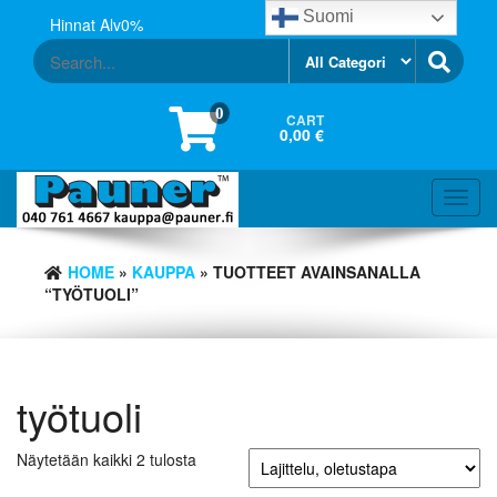
Skip
Suomi
Hinnat Alv0%
to
the
content
0
CART
0,00 €
Toggl
navig
HOME
»
KAUPPA
» TUOTTEET AVAINSANALLA
“TYÖTUOLI”
työtuoli
Näytetään kaikki 2 tulosta