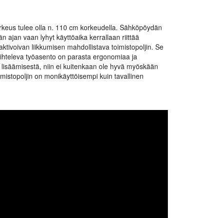
korkeus tulee olla n. 110 cm korkeudella. Sähköpöydän
än ajan vaan lyhyt käyttöaika kerrallaan riittää
aktivoivan liikkumisen mahdollistava toimistopoljin. Se
 Vaihteleva työasento on parasta ergonomiaa ja
lisäämisestä, niin ei kuitenkaan ole hyvä myöskään
toimistopoljin on monikäyttöisempi kuin tavallinen