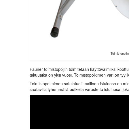
Toimistopolji
Pauner toimistopoljin toimitetaan käyttövalmiiksi koott
takuuaika on yksi vuosi. Toimistopolkimen väri on tyyli
Toimistopolmimen satulatuoli mallinen istuinosa on miel
saatavilla lyhemmällä putkella varustettu istuinosa, joka 