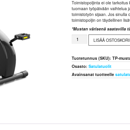
Toimistopoljinta ei ole tarkoitu
tuomaan työpäivään vaihtelua ja
toimistotyön sijaan. Jos sinulla
toimistopoljin on täydellinen li
*Mustan värisenä saatavilla tä
Toimistopoljin
LISÄÄ OSTOSKORI
on
monikäyttöisempi
kuin
Tuotetunnus (SKU):
TP-must
satulatuoli
määrä
Osasto:
Satulatuolit
Avainsanat tuotteelle
satulat