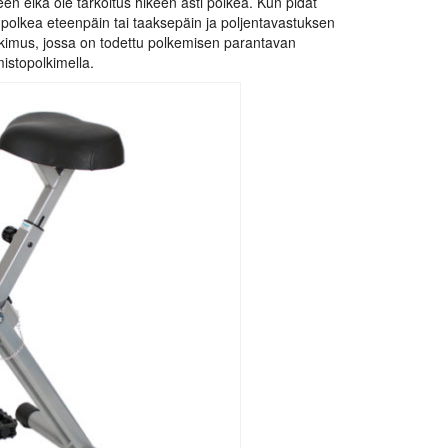
een eikä ole tarkoitus hikeen asti polkea. Kun pidät
 polkea eteenpäin tai taaksepäin ja poljentavastuksen
utkimus, jossa on todettu polkemisen parantavan
istopolkimella.