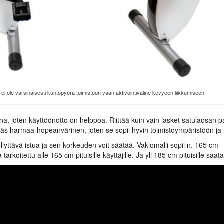
n ei ole varsinaisesti kuntopyörä toimistoon vaan aktivointiväline kevyeen liikkumiseen
una, joten käyttöönotto on helppoa. Riittää kuin vain lasket satulaosan p
käs harmaa-hopeanvärinen, joten se sopii hyvin toimistoympäristöön ja t
lyttävä istua ja sen korkeuden voit säätää. Vakiomalli sopii n. 165 cm – 
tarkoitettu alle 165 cm pituisille käyttäjille. Ja yli 185 cm pituisille saa