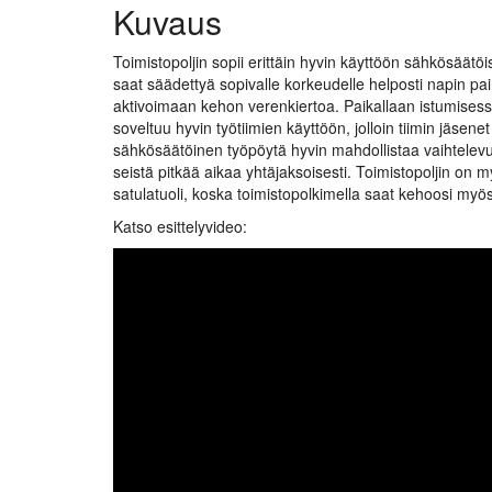
Kuvaus
Toimistopoljin sopii erittäin hyvin käyttöön sähkösää
saat säädettyä sopivalle korkeudelle helposti napin pain
aktivoimaan kehon verenkiertoa. Paikallaan istumisessa 
soveltuu hyvin työtiimien käyttöön, jolloin tiimin jäse
sähkösäätöinen työpöytä hyvin mahdollistaa vaihtelev
seistä pitkää aikaa yhtäjaksoisesti. Toimistopoljin on my
satulatuoli, koska toimistopolkimella saat kehoosi myös 
Katso esittelyvideo: