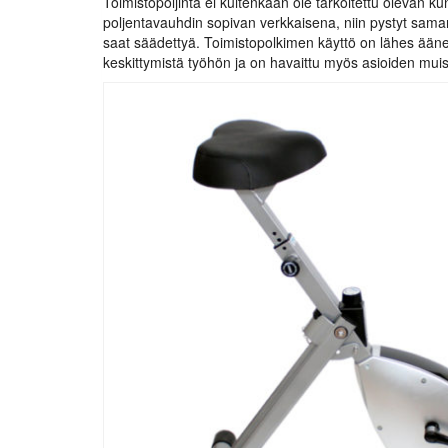
Toimistopoljinta ei kuitenkaan ole tarkoitettu olevan k
poljentavauhdin sopivan verkkaisena, niin pystyt saman
saat säädettyä. Toimistopolkimen käyttö on lähes ääne
keskittymistä työhön ja on havaittu myös asioiden muis