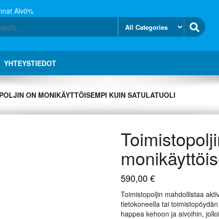
nnat Alv0%
YHTEYSTIEDOT
POLJIN ON MONIKÄYTTÖISEMPI KUIN SATULATUOLI
Toimistopolj
monikäyttöis
590,00
€
Toimistopoljin mahdollistaa akti
tietokoneella tai toimistopöydän
happea kehoon ja aivoihin, jollo