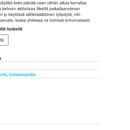
s käyttää koko päivää vaan vähän aikaa kerrallaa
 kehoon aktivoivaa liikettä paikallaanolevan
 on jo käytössä sähkösäätöinen työpöytä, niin
sävaruste, koska yhdessä ne toimivat erinomaisesti.
llä hetkellä
IN
a
uoli
,
toimistopoljin