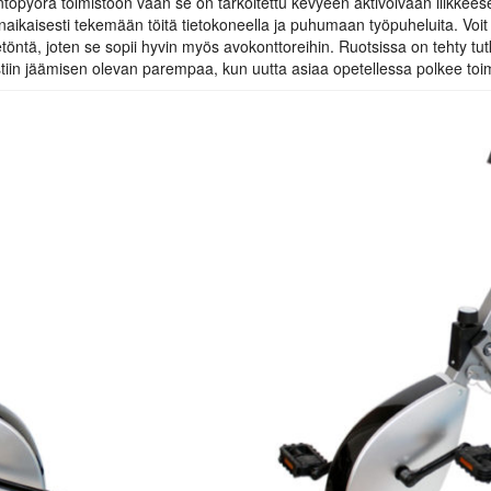
untopyörä toimistoon vaan se on tarkoitettu kevyeen aktivoivaan liikkees
aikaisesti tekemään töitä tietokoneella ja puhumaan työpuheluita. Voit
töntä, joten se sopii hyvin myös avokonttoreihin. Ruotsissa on tehty t
tiin jäämisen olevan parempaa, kun uutta asiaa opetellessa polkee toim