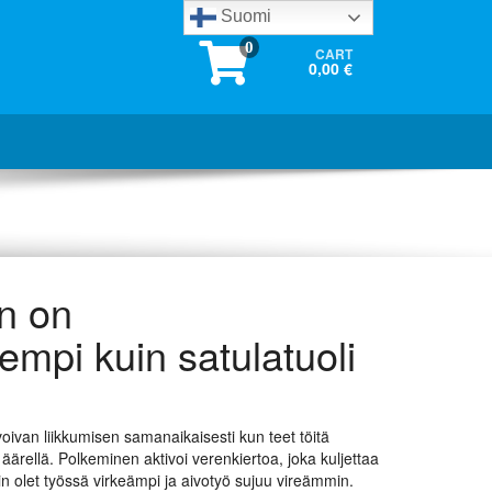
Suomi
0
CART
0,00 €
in on
empi kuin satulatuoli
voivan liikkumisen samanaikaisesti kun teet töitä
 äärellä. Polkeminen aktivoi verenkiertoa, joka kuljettaa
in olet työssä virkeämpi ja aivotyö sujuu vireämmin.