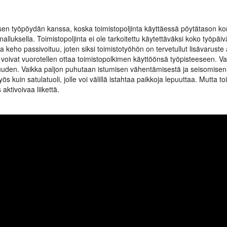
töisen työpöydän kanssa, koska toimistopoljinta käyttäessä pöytätason 
alluksella. Toimistopoljinta ei ole tarkoitettu käytettäväksi koko työpäiv
keho passivoituu, joten siksi toimistotyöhön on tervetullut lisävaruste 
net voivat vuorotellen ottaa toimistopolkimen käyttöönsä työpisteeseen.
uuden. Vaikka paljon puhutaan istumisen vähentämisestä ja seisomisen 
ös kuin satulatuoli, jolle voi välillä istahtaa paikkoja lepuuttaa. Mutta 
aktivoivaa liikettä.