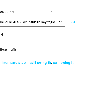
Poista
IN
ll-swingfit
inen satulatuoli
,
salli swing fit
,
salli swingfit
,