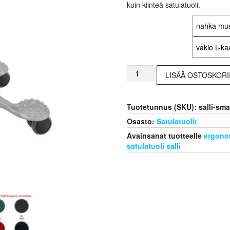
kuin kiinteä satulatuoli.
Verhoilumateriaali
Kaasujousen korkeus
Satulatuoli
LISÄÄ OSTOSKORI
Salli
swingfit
small
Tuotetunnus (SKU):
salli-sma
ergonominen
satulatuoli
Osasto:
Satulatuolit
määrä
Avainsanat tuotteelle
ergonom
satulatuoli salli