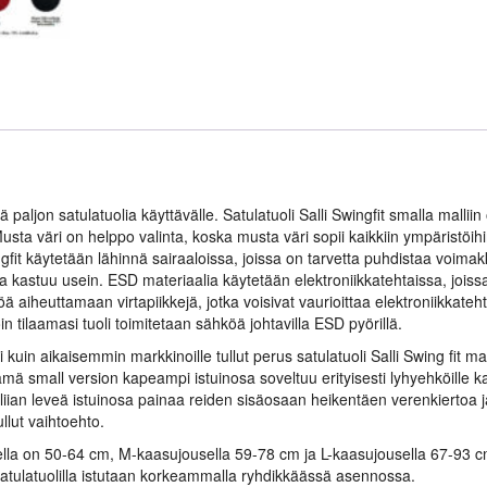
ä paljon satulatuolia käyttävälle. Satulatuoli Salli Swingfit smalla mallii
Musta väri on helppo valinta, koska musta väri sopii kaikkiin ympärist
ngfit käytetään lähinnä sairaaloissa, joissa on tarvetta puhdistaa voimakk
a kastuu usein. ESD materiaalia käytetään elektroniikkatehtaissa, jois
 aiheuttamaan virtapiikkejä, jotka voisivat vaurioittaa elektroniikkateh
loin tilaamasi tuoli toimitetaan sähköä johtavilla ESD pyörillä.
in aikaisemmin markkinoille tullut perus satulatuoli Salli Swing fit m
 small version kapeampi istuinosa soveltuu erityisesti lyhyehköille kap
 ja liian leveä istuinosa painaa reiden sisäosaan heikentäen verenkiertoa 
llut vaihtoehto.
ella on 50-64 cm, M-kaasujousella 59-78 cm ja L-kaasujousella 67-93 cm.
tulatuolilla istutaan korkeammalla ryhdikkäässä asennossa.