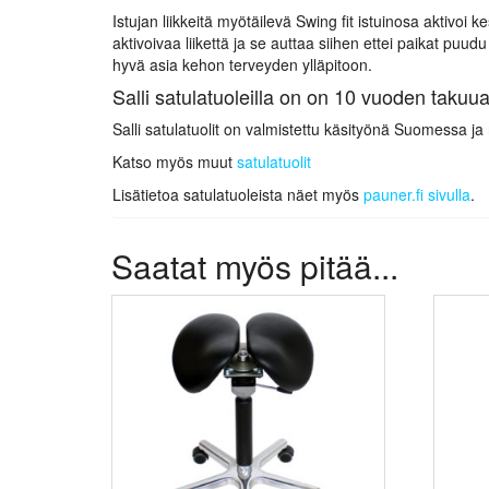
Istujan liikkeitä myötäilevä Swing fit istuinosa aktivoi
aktivoivaa liikettä ja se auttaa siihen ettei paikat puu
hyvä asia kehon terveyden ylläpitoon.
Salli satulatuoleilla on on 10 vuoden takuu
Salli satulatuolit on valmistettu käsityönä Suomessa ja 
Katso myös muut
satulatuolit
Lisätietoa satulatuoleista näet myös
pauner.fi sivulla
.
Saatat myös pitää...