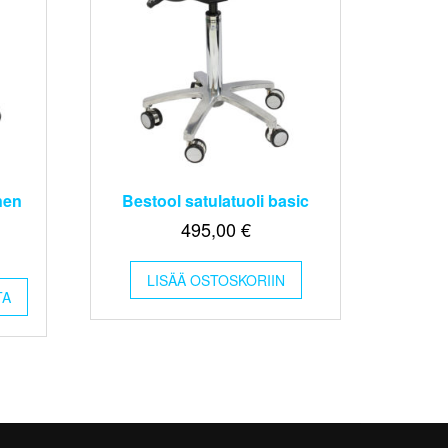
nen
Bestool satulatuoli basic
495,00
€
Tällä
LISÄÄ OSTOSKORIIN
TA
tuotteella
on
useampi
muunnelma.
Voit
tehdä
valinnat
tuotteen