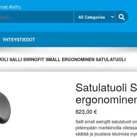
nnat Alv0%
YHTEYSTIEDOT
OLI SALLI SWINGFIT SMALL ERGONOMINEN SATULATUOLI
Satulatuoli S
ergonominen 
823,00
€
Salli small swingfit satulatuoli 
pidempään markkinoilla olleissa
säätää ja joustava istuinosa myö