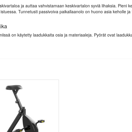
 keskivartaloa ja auttaa vahvistamaan keskivartalon syviä lihaksia. Pieni
du istuessa. Tunnetusti passivoiva paikallaanolo on huono asia keholle ja
aika
niissä on käytetty laadukkaita osia ja materiaaleja. Pyörät ovat laadukka