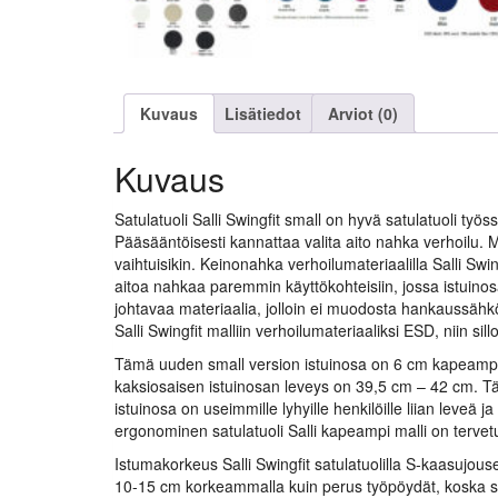
Kuvaus
Lisätiedot
Arviot (0)
Kuvaus
Satulatuoli Salli Swingfit small on hyvä satulatuoli työss
Pääsääntöisesti kannattaa valita aito nahka verhoilu. 
vaihtuisikin. Keinonahka verhoilumateriaalilla Salli Swi
aitoa nahkaa paremmin käyttökohteisiin, jossa istuinos
johtavaa materiaalia, jolloin ei muodosta hankaussähköä
Salli Swingfit malliin verhoilumateriaaliksi ESD, niin sil
Tämä uuden small version istuinosa on 6 cm kapeampi ku
kaksiosaisen istuinosan leveys on 39,5 cm – 42 cm. Tämä
istuinosa on useimmille lyhyille henkilöille liian leveä
ergonominen satulatuoli Salli kapeampi malli on tervetu
Istumakorkeus Salli Swingfit satulatuolilla S-kaasujous
10-15 cm korkeammalla kuin perus työpöydät, koska sa