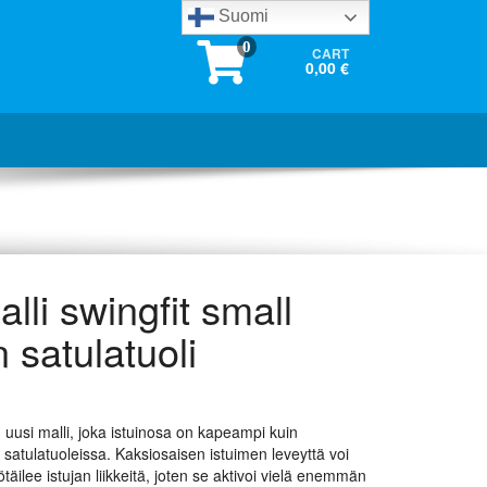
Suomi
0
CART
0,00 €
alli swingfit small
satulatuoli
on uusi malli, joka istuinosa on kapeampi kuin
 satulatuoleissa. Kaksiosaisen istuimen leveyttä voi
täilee istujan liikkeitä, joten se aktivoi vielä enemmän