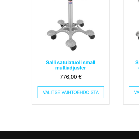
Salli satulatuoli small
S
multiadjuster
776,00
€
Tällä
VALITSE VAIHTOEHDOISTA
tuotteella
V
on
useampi
muunnelma.
Voit
tehdä
valinnat
tuotteen