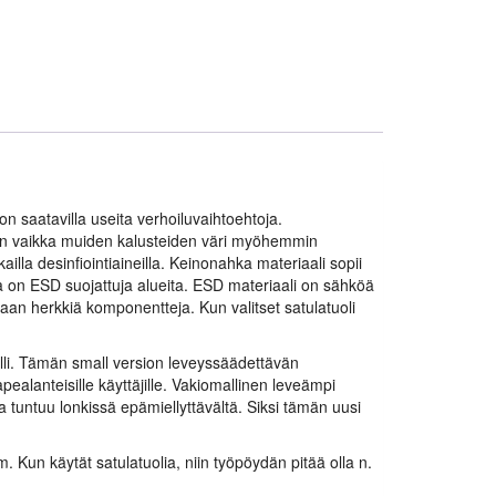
n on saatavilla useita verhoiluvaihtoehtoja.
öihin vaikka muiden kalusteiden väri myöhemmin
ailla desinfiointiaineilla. Keinonahka materiaali sopii
sa on ESD suojattuja alueita. ESD materiaali on sähköä
taan herkkiä komponentteja. Kun valitset satulatuoli
alli. Tämän small version leveyssäädettävän
ealanteisille käyttäjille. Vakiomallinen leveämpi
ja tuntuu lonkissä epämiellyttävältä. Siksi tämän uusi
 Kun käytät satulatuolia, niin työpöydän pitää olla n.