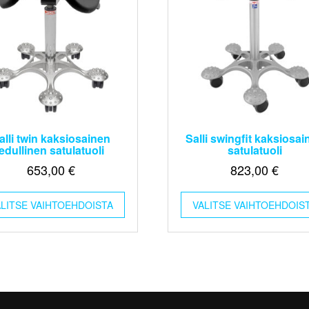
alli twin kaksiosainen
Salli swingfit kaksiosai
edullinen satulatuoli
satulatuoli
653,00
€
823,00
€
Tällä
ALITSE VAIHTOEHDOISTA
tuotteella
VALITSE VAIHTOEHDOIS
on
useampi
muunnelma.
Voit
tehdä
valinnat
tuotteen