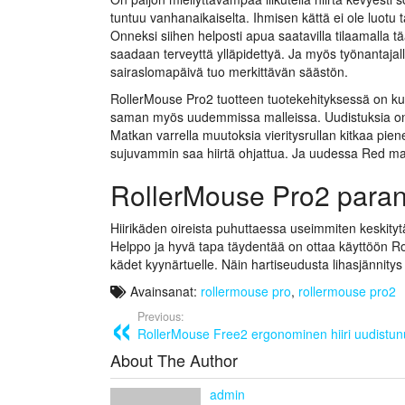
tuntuu vanhanaikaiselta. Ihmisen kättä ei ole luotu t
Onneksi siihen helposti apua saatavilla tilaamalla
saadaan terveyttä ylläpidettyä. Ja myös työnantajal
sairaslomapäivä tuo merkittävän säästön.
RollerMouse Pro2 tuotteen tuotekehityksessä on kuun
saman myös uudemmissa malleissa. Uudistuksia on
Matkan varrella muutoksia vieritysrullan kitkaa pi
sujuvammin saa hiirtä ohjattua. Ja uudessa Red mal
RollerMouse Pro2 para
Hiirikäden oireista puhuttaessa useimmiten keskity
Helppo ja hyvä tapa täydentää on ottaa käyttöön 
kädet kyynärtuelle. Näin hartiseudusta lihasjänni
Avainsanat:
rollermouse pro
,
rollermouse pro2
Previous:
RollerMouse Free2 ergonominen hiiri uudistun
About The Author
admin