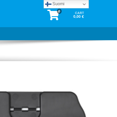
Suomi
0
CART
0,00 €