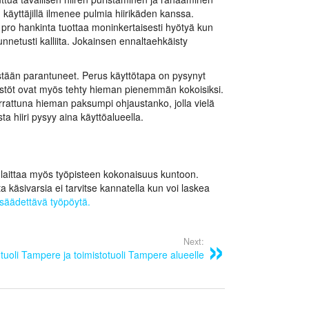
n käyttäjillä ilmenee pulmia hiirikäden kanssa.
 pro hankinta tuottaa moninkertaisesti hyötyä kun
nnetusti kalliita. Jokainsen ennaltaehkäisty
estään parantuneet. Perus käyttötapa on pysynyt
töt ovat myös tehty hieman pienemmän kokoisiksi.
rattuna hieman paksumpi ohjaustanko, jolla vielä
 hiiri pysyy aina käyttöalueella.
 laittaa myös työpisteen kokonaisuus kuntoon.
a käsivarsia ei tarvitse kannatella kun voi laskea
säädettävä työpöytä.
Next:
tuoli Tampere ja toimistotuoli Tampere alueelle