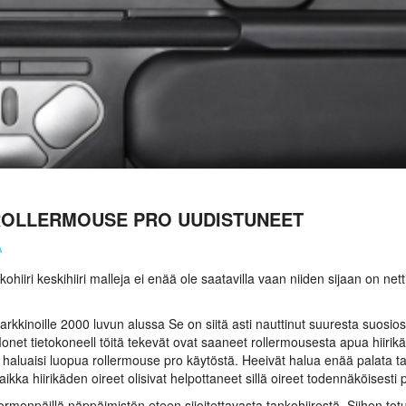
ROLLERMOUSE PRO UUDISTUNEET
A
iiri keskihiiri malleja ei enää ole saatavilla vaan niiden sijaan on ne
markkinoille 2000 luvun alussa Se on siitä asti nauttinut suuresta suosi
onet tietokoneell töitä tekevät ovat saaneet rollermousesta apua hiirikä
aluaisi luopua rollermouse pro käytöstä. Heeivät halua enää palata taka
aikka hiirikäden oireet olisivat helpottaneet sillä oireet todennäköisest
 sormenpäillä näppäimistön eteen sijoitettavasta tankohiirestä. Siihen to