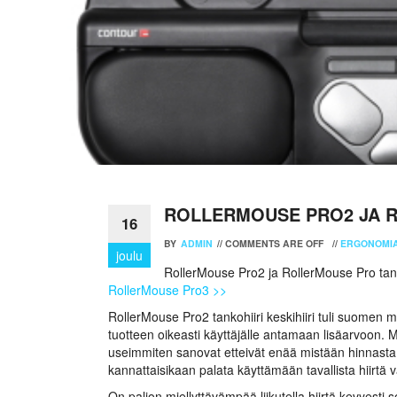
ROLLERMOUSE PRO2 JA 
16
BY
ADMIN
//
COMMENTS ARE OFF
//
ERGONOMI
joulu
RollerMouse Pro2 ja RollerMouse Pro tankoh
RollerMouse Pro3 >>
RollerMouse Pro2 tankohiiri keskihiiri tuli suomen 
tuotteen oikeasti käyttäjälle antamaan lisäarvoon. M
useimmiten sanovat etteivät enää mistään hinnasta h
kannattaisikaan palata käyttämään tavallista hiirtä v
On paljon miellyttävämpää liikutella hiirtä kevyesti