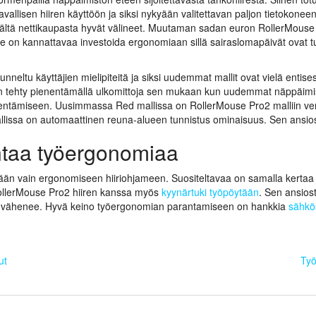
avallisen hiiren käyttöön ja siksi nykyään valitettavan paljon tietokonee
 täältä nettikaupasta hyvät välineet. Muutaman sadan euron RollerMouse
le on kannattavaa investoida ergonomiaan sillä sairaslomapäivät ovat tu
neltu käyttäjien mielipiteitä ja siksi uudemmat mallit ovat vielä entis
 tehty pienentämällä ulkomittoja sen mukaan kun uudemmat näppäimis
enentämiseen. Uusimmassa Red mallissa on RollerMouse Pro2 malliin ver
lissa on automaattinen reuna-alueen tunnistus ominaisuus. Sen ansiosta
ntaa työergonomiaa
tään vain ergonomiseen hiiriohjameen. Suositeltavaa on samalla kertaa
RollerMouse Pro2 hiiren kanssa myös
kyynärtuki työpöytään
. Sen ansiost
tys vähenee. Hyvä keino työergonomian parantamiseen on hankkia
sähkö
ut
Työ