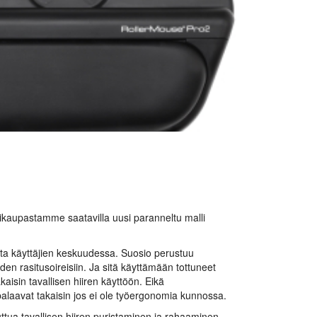
ttikaupastamme saatavilla uusi paranneltu malli
osta käyttäjien keskuudessa. Suosio perustuu
den rasitusoireisiin. Ja sitä käyttämään tottuneet
isin tavallisen hiiren käyttöön. Eikä
i palaavat takaisin jos ei ole työergonomia kunnossa.
tuttua tavallisen hiiren puristaminen ja rahaaminen