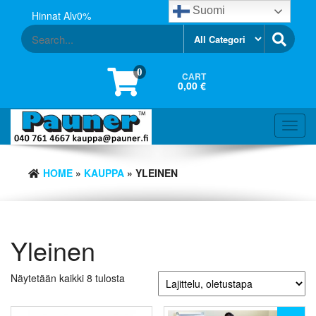
Skip
Suomi
Hinnat Alv0%
to
the
content
0
CART
0,00 €
Toggl
navig
HOME
»
KAUPPA
» YLEINEN
Yleinen
Näytetään kaikki 8 tulosta