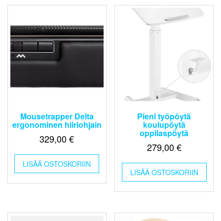
tehdä
valinnat
tuotteen
sivulla.
Mousetrapper Delta
Pieni työpöytä
ergonominen hiiriohjain
koulupöytä
oppilaspöytä
329,00
€
279,00
€
LISÄÄ OSTOSKORIIN
LISÄÄ OSTOSKORIIN