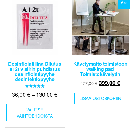
Ale!
Desinfiointiliina Dilutus
Kävelymatto toimistoon
a12t visiirin puhdistus
walking pad
desinfiointipyyhe
Toimistokävelytin
desinfektiopyyhe
Alkuperäinen
Nykyi
399,00
€
477,00
€
hinta
hinta
Arvostelu
Hintaluokka:
36,00
€
–
130,00
€
tuotteesta:
oli:
on:
LISÄÄ OSTOSKORIIN
5.00
36,00 €
/ 5
Tällä
477,00 €.
399,00
-
VALITSE
tuotteella
VAIHTOEHDOISTA
130,00 €
on
useampi
muunnelma.
Voit