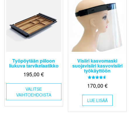
Työpöytään piiloon
Visiiri kasvomaski
liukuva tarvikelaatikko
suojavisiiri kasvovisiiri
työkäyttöön
195,00
€
Tällä
Arvostelu
170,00
€
tuotteesta:
VALITSE
tuotteella
4.60
/ 5
VAIHTOEHDOISTA
on
LUE LISÄÄ
useampi
muunnelma.
Voit
tehdä
valinnat
tuotteen