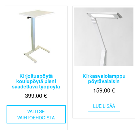
tehdä
valinnat
tuotteen
sivulla.
Kirjoituspöytä
Kirkasvalolamppu
koulupöytä pieni
pöytävalaisin
säädettävä työpöytä
159,00
€
399,00
€
Tällä
LUE LISÄÄ
VALITSE
tuotteella
VAIHTOEHDOISTA
on
useampi
muunnelma.
Voit