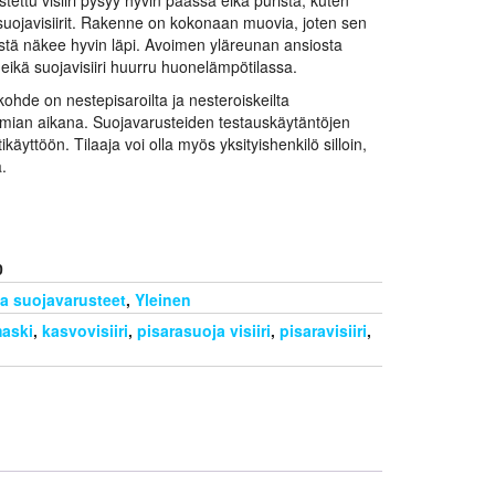
suojavisiirit. Rakenne on kokonaan muovia, joten sen
iristä näkee hyvin läpi. Avoimen yläreunan ansiosta
 eikä suojavisiiri huurru huonelämpötilassa.
kohde on nestepisaroilta ja nesteroiskeilta
ian aikana. Suojavarusteiden testauskäytäntöjen
yttöön. Tilaaja voi olla myös yksityishenkilö silloin,
.
0
a suojavarusteet
,
Yleinen
aski
,
kasvovisiiri
,
pisarasuoja visiiri
,
pisaravisiiri
,