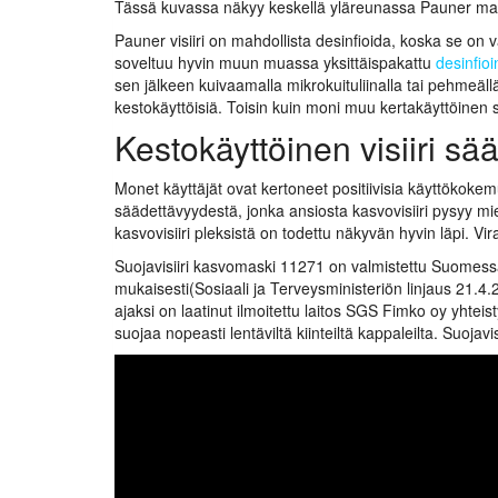
Tässä kuvassa näkyy keskellä yläreunassa Pauner maino
Pauner visiiri on mahdollista desinfioida, koska se on v
soveltuu hyvin muun muassa yksittäispakattu
desinfioin
sen jälkeen kuivaamalla mikrokuituliinalla tai pehmeäll
kestokäyttöisiä. Toisin kuin moni muu kertakäyttöinen su
Kestokäyttöinen visiiri sä
Monet käyttäjät ovat kertoneet positiivisia käyttökokem
säädettävyydestä, jonka ansiosta kasvovisiiri pysyy mie
kasvovisiiri pleksistä on todettu näkyvän hyvin läpi. Vir
Suojavisiiri kasvomaski 11271 on valmistettu Suomessa 
mukaisesti(Sosiaali ja Terveysministeriön linjaus 21.
ajaksi on laatinut ilmoitettu laitos SGS Fimko oy yhtei
suojaa nopeasti lentäviltä kiinteiltä kappaleilta. Suojavis