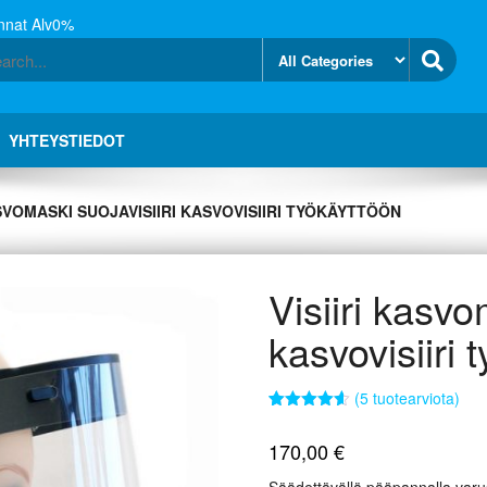
nnat Alv0%
YHTEYSTIEDOT
ASVOMASKI SUOJAVISIIRI KASVOVISIIRI TYÖKÄYTTÖÖN
Visiiri kasvo
kasvovisiiri 
(
5
tuotearviota)
Arvio
5
4.60
5:stä
170,00
€
perustuen
asiakkaan
arvotukseen.
Säädettävällä pääpannalla varust