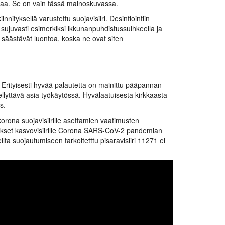
rraa. Se on vain tässä mainoskuvassa.
ityksellä varustettu suojavisiiri. Desinfiointiin
tuu sujuvasti esimerkiksi ikkunanpuhdistussuihkeella ja
t säästävät luontoa, koska ne ovat siten
. Erityisesti hyvää palautetta on mainittu pääpannan
ellyttävä asia työkäytössä. Hyvälaatuisesta kirkkaasta
s.
orona suojavisiirille asettamien vaatimusten
mukset kasvovisiirille Corona SARS-CoV-2 pandemian
lta suojautumiseen tarkoitetttu pisaravisiiri 11271 ei